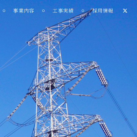
事業内容
工事実績
採用情報
経営理念・行動指針
送電線工事部門
・沿革
NE事業部門
業所所在地
電気工事部門
杭工事部門