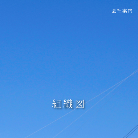
会社案内
ご挨拶・
会社概要
本社・営
組織図
保有資格
組織図